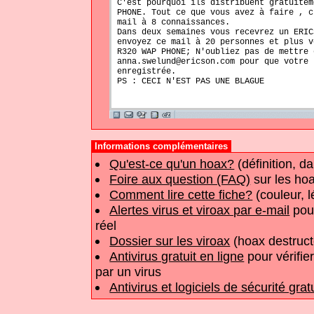
C'est pourquoi ils distribuent gratuitem
PHONE. Tout ce que vous avez à faire , c
mail à 8 connaissances.
Dans deux semaines vous recevrez un ERIC
envoyez ce mail à 20 personnes et plus v
R320 WAP PHONE; N'oubliez pas de mettre 
anna.swelund@ericson.com pour que votre 
enregistrée.
PS : CECI N'EST PAS UNE BLAGUE
Informations complémentaires
Qu'est-ce qu'un hoax?
(définition, d
Foire aux question (FAQ)
sur les hoa
Comment lire cette fiche?
(couleur, 
Alertes virus et viroax par e-mail
pour
réel
Dossier sur les viroax
(hoax destruct
Antivirus gratuit en ligne
pour vérifier
par un virus
Antivirus et logiciels de sécurité grat