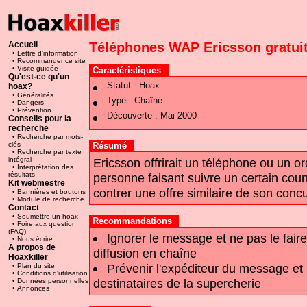
Accueil
Téléphones WAP Ericsson gratui
• Lettre d'information
• Recommander ce site
• Visite guidée
Caractéristiques
Qu'est-ce qu'un
Statut :
Hoax
hoax?
• Généralités
Type :
Chaîne
• Dangers
• Prévention
Découverte :
Mai 2000
Conseils pour la
recherche
• Recherche par mots-
clés
Résumé
• Recherche par texte
intégral
Ericsson offrirait un téléphone ou un or
• Interprétation des
résultats
personne faisant suivre un certain courr
Kit webmestre
contrer une offre similaire de son conc
• Bannières et boutons
• Module de recherche
Contact
• Soumettre un hoax
Recommandations
• Foire aux question
(FAQ)
Ignorer le message et ne pas le faire
• Nous écrire
A propos de
diffusion en chaîne
Hoaxkiller
Prévenir l'expéditeur du message et 
• Plan du site
• Conditions d'utilisation
destinataires de la supercherie
• Données personnelles
• Annonces