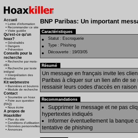
Accueil
BNP Paribas: Un important mess
• Lettre d'information
• Recommander ce site
• Visite guidée
Caractéristiques
Qu'est-ce qu'un
Statut :
Escroquerie
hoax?
• Généralités
Type :
Phishing
• Dangers
• Prévention
Découverte :
19/03/05
Conseils pour la
recherche
• Recherche par mots-
clés
Résumé
• Recherche par texte
intégral
Un message en français invite les clie
• Interprétation des
résultats
Paribas à cliquer sur un lien afin de se
Kit webmestre
ressaisir leurs codes d'accès en raison
• Bannières et boutons
• Module de recherche
Contact
• Soumettre un hoax
Recommandations
• Foire aux question
(FAQ)
Supprimer le message et ne pas cliqu
• Nous écrire
A propos de
hypertextes indiqués
Hoaxkiller
Informer éventuellement la banque 
• Plan du site
• Conditions d'utilisation
tentative de phishing
• Données personnelles
• Annonces