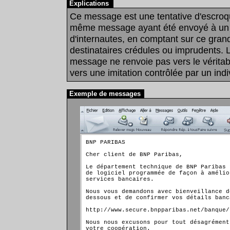
Explications
Ce message est une tentative d'escroque
même message ayant été envoyé à un 
d'internautes, en comptant sur ce gra
destinataires crédules ou imprudents. 
message ne renvoie pas vers le véritab
vers une imitation contrôlée par un indi
Exemple de messages
BNP PARIBAS
Cher client de BNP Paribas,
Le département technique de BNP Paribas 
de logiciel programmée de façon à amélio
services bancaires.
Nous vous demandons avec bienveillance d
dessous et de confirmer vos détails banc
http://www.secure.bnpparibas.net/banque/
Nous nous excusons pour tout désagrément
votre coopération.